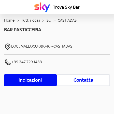
Trova Sky Bar
Home
>
Tutti i locali
>
SU
>
CASTIADAS
BAR PASTICCERIA
LOC . MALLOCU
09040
-
CASTIADAS
+39 347 729 1433
Indicazioni
Contatta