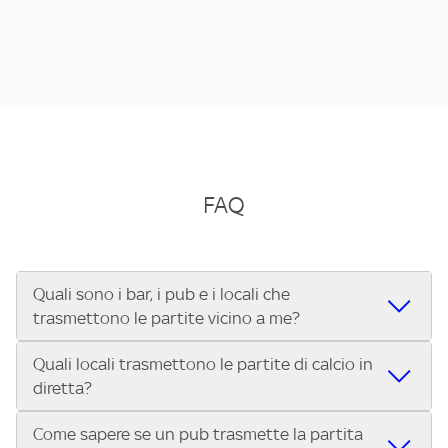
FAQ
Quali sono i bar, i pub e i locali che
trasmettono le partite vicino a me?
Quali locali trasmettono le partite di calcio in
Se cerchi un bar, pub, ristorante o locale vicino a te per
diretta?
vedere le partite di Serie A ENILIVE, la Serie C Sky Wifi, la
UEFA Champions League, la UEFA Europa League, la UEFA
Come sapere se un pub trasmette la partita
Vuoi sapere quali bar, pub o ristoranti mostrano le partite
Conference League, il Tennis, la Formula 1®, la MotoGP™ e