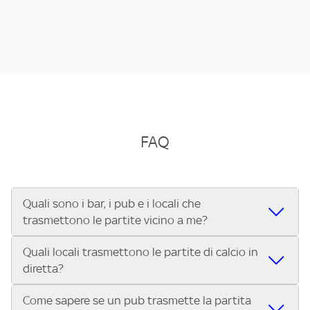
FAQ
Quali sono i bar, i pub e i locali che
trasmettono le partite vicino a me?
Quali locali trasmettono le partite di calcio in
Se cerchi un bar, pub, ristorante o locale vicino a te per
diretta?
vedere le partite di Serie A ENILIVE, la Serie C Sky Wifi, la
UEFA Champions League, la UEFA Europa League, la UEFA
Come sapere se un pub trasmette la partita
Vuoi sapere quali bar, pub o ristoranti mostrano le partite
Conference League, il Tennis, la Formula 1®, la MotoGP™ e