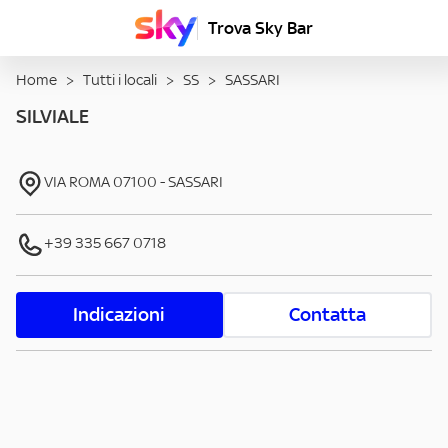
Trova Sky Bar
Home
>
Tutti i locali
>
SS
>
SASSARI
SILVIALE
VIA ROMA
07100
-
SASSARI
+39 335 667 0718
Indicazioni
Contatta