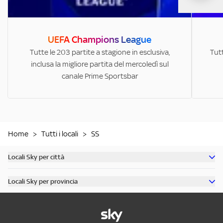
UEFA Champions League
Tutte le 203 partite a stagione in esclusiva,
Tutt
inclusa la migliore partita del mercoledì sul
canale Prime Sportsbar
Home
>
Tutti i locali
>
SS
Locali Sky per città
Scopri tutti i bar di Milano
Locali Sky per provincia
Scopri tutti i bar di Roma
Scopri tutti i bar in provincia di Milano
Scopri tutti i bar di Torino
Scopri tutti i bar in provincia di Roma
Scopri tutti i bar di Napoli