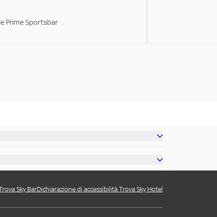
ale Prime Sportsbar
 Trova Sky Bar
Dichiarazione di accessibilità Trova Sky Hotel