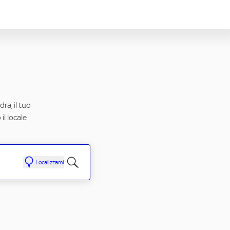
ra, il tuo
il locale
Localizzami