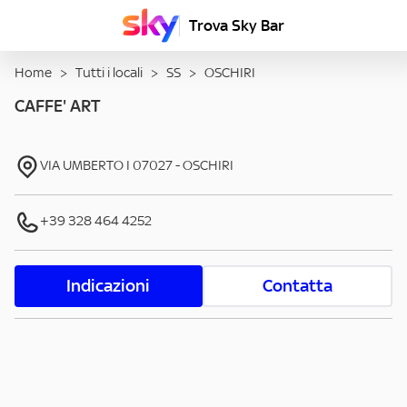
Trova Sky Bar
Home
>
Tutti i locali
>
SS
>
OSCHIRI
CAFFE' ART
VIA UMBERTO I
07027
-
OSCHIRI
+39 328 464 4252
Indicazioni
Contatta