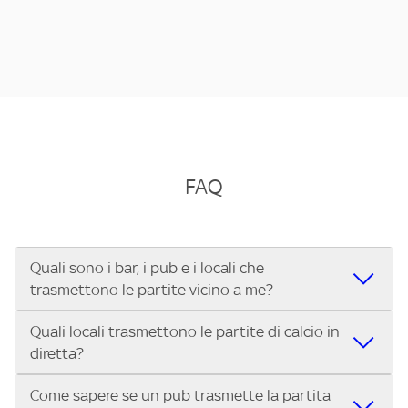
FAQ
Quali sono i bar, i pub e i locali che
trasmettono le partite vicino a me?
Quali locali trasmettono le partite di calcio in
Se cerchi un bar, pub, ristorante o locale vicino a te per
diretta?
vedere le partite di Serie A ENILIVE, la Serie C Sky Wifi, la
UEFA Champions League, la UEFA Europa League, la UEFA
Come sapere se un pub trasmette la partita
Vuoi sapere quali bar, pub o ristoranti mostrano le partite
Conference League, il Tennis, la Formula 1®, la MotoGP™ e