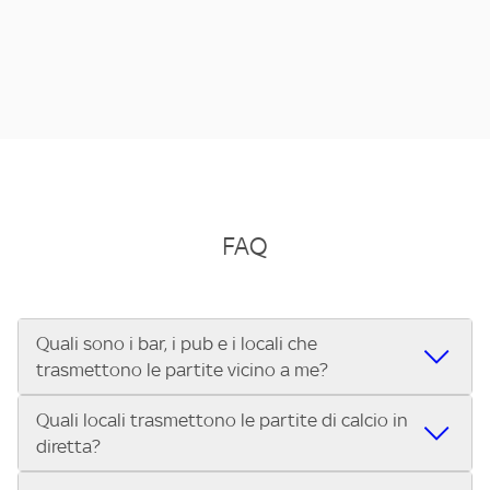
FAQ
Quali sono i bar, i pub e i locali che
trasmettono le partite vicino a me?
Quali locali trasmettono le partite di calcio in
Se cerchi un bar, pub, ristorante o locale vicino a te per
diretta?
vedere le partite di Serie A ENILIVE, la Serie C Sky Wifi, la
UEFA Champions League, la UEFA Europa League, la UEFA