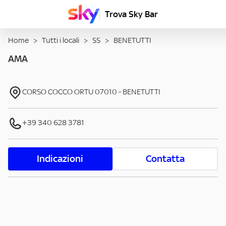
Trova Sky Bar
Home
>
Tutti i locali
>
SS
>
BENETUTTI
AMA
CORSO COCCO ORTU
07010
-
BENETUTTI
+39 340 628 3781
Indicazioni
Contatta