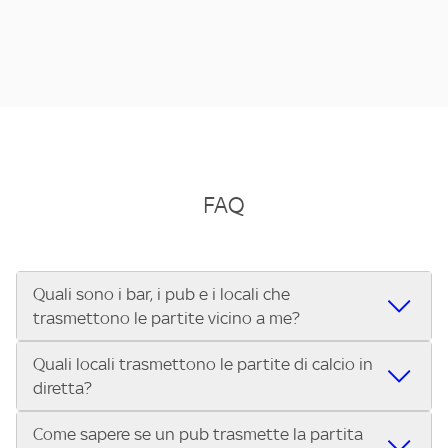
FAQ
Quali sono i bar, i pub e i locali che
trasmettono le partite vicino a me?
Quali locali trasmettono le partite di calcio in
Se cerchi un bar, pub, ristorante o locale vicino a te per
diretta?
vedere le partite di Serie A ENILIVE, la Serie C Sky Wifi, la
UEFA Champions League, la UEFA Europa League, la UEFA
Come sapere se un pub trasmette la partita
Vuoi sapere quali bar, pub o ristoranti mostrano le partite
Conference League, il Tennis, la Formula 1®, la MotoGP™ e