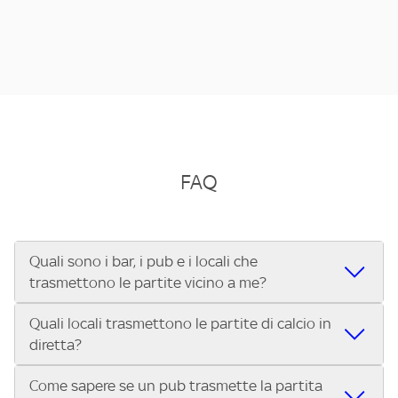
FAQ
Quali sono i bar, i pub e i locali che
trasmettono le partite vicino a me?
Quali locali trasmettono le partite di calcio in
Se cerchi un bar, pub, ristorante o locale vicino a te per
diretta?
vedere le partite di Serie A ENILIVE, la Serie C Sky Wifi, la
UEFA Champions League, la UEFA Europa League, la UEFA
Come sapere se un pub trasmette la partita
Vuoi sapere quali bar, pub o ristoranti mostrano le partite
Conference League, il Tennis, la Formula 1®, la MotoGP™ e