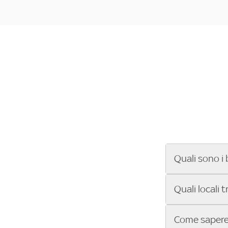
Quali sono i 
Se cerchi un ba
Quali locali 
ENILIVE, la Se
Conference Lea
Vuoi sapere qu
Come sapere 
Sky Bar ti aiut