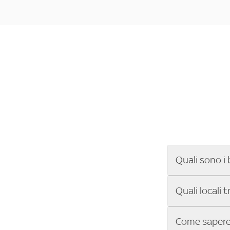
Quali sono i 
Se cerchi un ba
Quali locali 
ENILIVE, la Se
Conference Lea
Vuoi sapere qu
Come sapere 
Sky Bar ti aiut