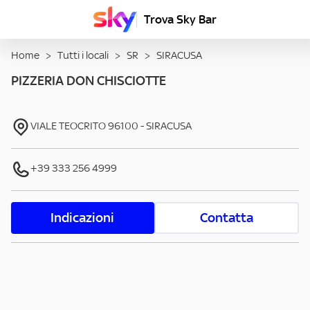
Trova Sky Bar
Home
>
Tutti i locali
>
SR
>
SIRACUSA
PIZZERIA DON CHISCIOTTE
VIALE TEOCRITO
96100
-
SIRACUSA
+39 333 256 4999
Indicazioni
Contatta