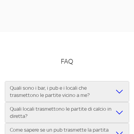
FAQ
Quali sono i bar, i pub e i locali che
trasmettono le partite vicino a me?
Quali locali trasmettono le partite di calcio in
Se cerchi un bar, pub, ristorante o locale vicino a te per
diretta?
vedere le partite di Serie A ENILIVE, la Serie C Sky Wifi, la
UEFA Champions League, la UEFA Europa League, la UEFA
Come sapere se un pub trasmette la partita
Vuoi sapere quali bar, pub o ristoranti mostrano le partite
Conference League, il Tennis, la Formula 1®, la MotoGP™ e