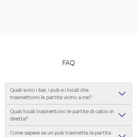
FAQ
Quali sono i bar, i pub e i locali che
trasmettono le partite vicino a me?
Quali locali trasmettono le partite di calcio in
Se cerchi un bar, pub, ristorante o locale vicino a te per
diretta?
vedere le partite di Serie A ENILIVE, la Serie C Sky Wifi, la
UEFA Champions League, la UEFA Europa League, la UEFA
Come sapere se un pub trasmette la partita
Vuoi sapere quali bar, pub o ristoranti mostrano le partite
Conference League, il Tennis, la Formula 1®, la MotoGP™ e