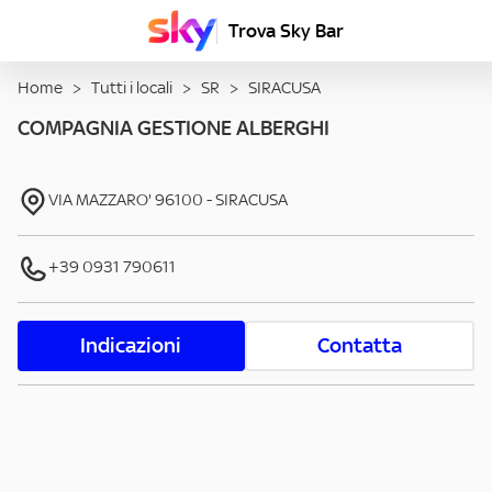
Trova Sky Bar
Home
>
Tutti i locali
>
SR
>
SIRACUSA
COMPAGNIA GESTIONE ALBERGHI
VIA MAZZARO'
96100
-
SIRACUSA
+39 0931 790611
Indicazioni
Contatta