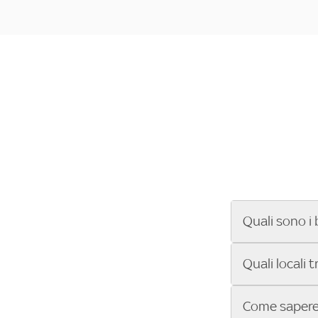
Quali sono i 
Se cerchi un ba
Quali locali 
ENILIVE, la Se
Conference Lea
Vuoi sapere qu
Come sapere 
Sky Bar ti aiut