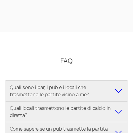
FAQ
Quali sono i bar, i pub e i locali che
trasmettono le partite vicino a me?
Quali locali trasmettono le partite di calcio in
Se cerchi un bar, pub, ristorante o locale vicino a te per
diretta?
vedere le partite di Serie A ENILIVE, la Serie C Sky Wifi, la
UEFA Champions League, la UEFA Europa League, la UEFA
Come sapere se un pub trasmette la partita
Vuoi sapere quali bar, pub o ristoranti mostrano le partite
Conference League, il Tennis, la Formula 1®, la MotoGP™ e