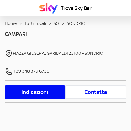
Trova Sky Bar
Home
>
Tutti i locali
>
SO
>
SONDRIO
CAMPARI
PIAZZA GIUSEPPE GARIBALDI
23100
-
SONDRIO
+39 348 379 6735
Indicazioni
Contatta