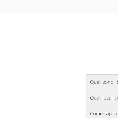
Quali sono i 
Se cerchi un ba
Quali locali 
ENILIVE, la Se
Conference Lea
Vuoi sapere qu
Come sapere 
Sky Bar ti aiut