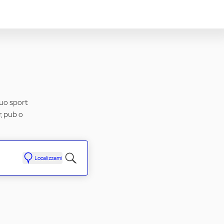
tuo sport
r, pub o
Localizzami