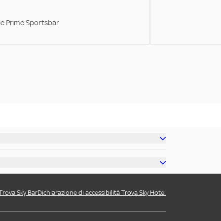
ale Prime Sportsbar
 Trova Sky Bar
Dichiarazione di accessibilità Trova Sky Hotel