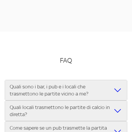
FAQ
Quali sono i bar, i pub e i locali che
trasmettono le partite vicino a me?
Quali locali trasmettono le partite di calcio in
Se cerchi un bar, pub, ristorante o locale vicino a te per
diretta?
vedere le partite di Serie A ENILIVE, la Serie C Sky Wifi, la
UEFA Champions League, la UEFA Europa League, la UEFA
Come sapere se un pub trasmette la partita
Vuoi sapere quali bar, pub o ristoranti mostrano le partite
Conference League, il Tennis, la Formula 1®, la MotoGP™ e