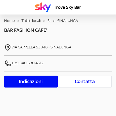
Trova Sky Bar
Home
>
Tutti i locali
>
SI
>
SINALUNGA
BAR FASHION CAFE'
VIA CAPPELLA
53048
-
SINALUNGA
+39 340 630 4512
Indicazioni
Contatta