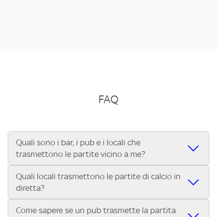
FAQ
Quali sono i bar, i pub e i locali che
trasmettono le partite vicino a me?
Quali locali trasmettono le partite di calcio in
Se cerchi un bar, pub, ristorante o locale vicino a te per
diretta?
vedere le partite di Serie A ENILIVE, la Serie C Sky Wifi, la
UEFA Champions League, la UEFA Europa League, la UEFA
Come sapere se un pub trasmette la partita
Vuoi sapere quali bar, pub o ristoranti mostrano le partite
Conference League, il Tennis, la Formula 1®, la MotoGP™ e