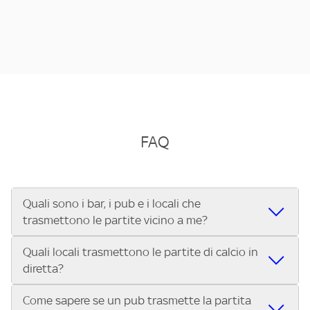
FAQ
Quali sono i bar, i pub e i locali che
trasmettono le partite vicino a me?
Quali locali trasmettono le partite di calcio in
Se cerchi un bar, pub, ristorante o locale vicino a te per
diretta?
vedere le partite di Serie A ENILIVE, la Serie C Sky Wifi, la
UEFA Champions League, la UEFA Europa League, la UEFA
Come sapere se un pub trasmette la partita
Vuoi sapere quali bar, pub o ristoranti mostrano le partite
Conference League, il Tennis, la Formula 1®, la MotoGP™ e