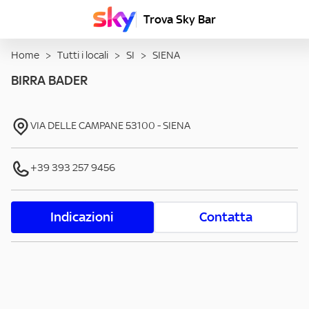
Trova Sky Bar
Home
>
Tutti i locali
>
SI
>
SIENA
BIRRA BADER
VIA DELLE CAMPANE
53100
-
SIENA
+39 393 257 9456
Indicazioni
Contatta