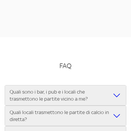
FAQ
Quali sono i bar, i pub e i locali che
trasmettono le partite vicino a me?
Quali locali trasmettono le partite di calcio in
Se cerchi un bar, pub, ristorante o locale vicino a te per
diretta?
vedere le partite di Serie A ENILIVE, la Serie C Sky Wifi, la
UEFA Champions League, la UEFA Europa League, la UEFA