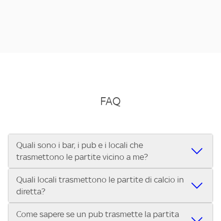
FAQ
Quali sono i bar, i pub e i locali che
trasmettono le partite vicino a me?
Quali locali trasmettono le partite di calcio in
Se cerchi un bar, pub, ristorante o locale vicino a te per
diretta?
vedere le partite di Serie A ENILIVE, la Serie C Sky Wifi, la
UEFA Champions League, la UEFA Europa League, la UEFA
Come sapere se un pub trasmette la partita
Vuoi sapere quali bar, pub o ristoranti mostrano le partite
Conference League, il Tennis, la Formula 1®, la MotoGP™ e