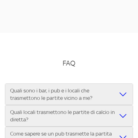
FAQ
Quali sono i bar, i pub e i locali che
trasmettono le partite vicino a me?
Quali locali trasmettono le partite di calcio in
Se cerchi un bar, pub, ristorante o locale vicino a te per
diretta?
vedere le partite di Serie A ENILIVE, la Serie C Sky Wifi, la
UEFA Champions League, la UEFA Europa League, la UEFA
Come sapere se un pub trasmette la partita
Vuoi sapere quali bar, pub o ristoranti mostrano le partite
Conference League, il Tennis, la Formula 1®, la MotoGP™ e