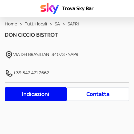
Trova Sky Bar
Home
>
Tutti i locali
>
SA
>
SAPRI
DON CICCIO BISTROT
VIA DEI BRASILIANI
84073
-
SAPRI
+39 347 471 2662
Indicazioni
Contatta