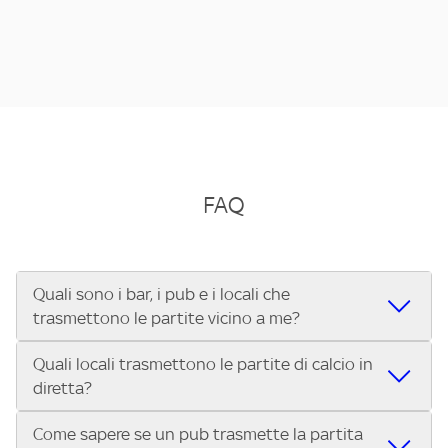
FAQ
Quali sono i bar, i pub e i locali che
trasmettono le partite vicino a me?
Quali locali trasmettono le partite di calcio in
Se cerchi un bar, pub, ristorante o locale vicino a te per
diretta?
vedere le partite di Serie A ENILIVE, la Serie C Sky Wifi, la
UEFA Champions League, la UEFA Europa League, la UEFA
Come sapere se un pub trasmette la partita
Vuoi sapere quali bar, pub o ristoranti mostrano le partite
Conference League, il Tennis, la Formula 1®, la MotoGP™ e