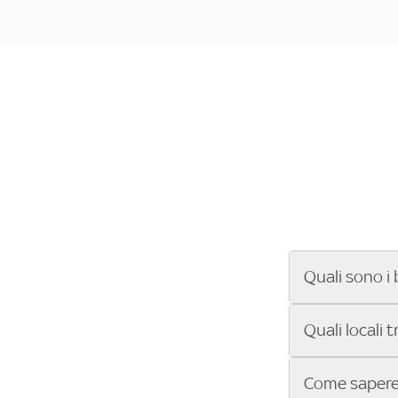
Quali sono i 
Se cerchi un ba
Quali locali 
ENILIVE, la Se
Conference Lea
Vuoi sapere qu
Come sapere 
Sky Bar ti aiut