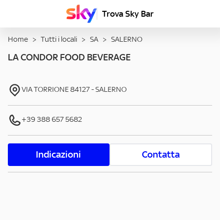
Trova Sky Bar
Home
>
Tutti i locali
>
SA
>
SALERNO
LA CONDOR FOOD BEVERAGE
VIA TORRIONE
84127
-
SALERNO
+39 388 657 5682
Indicazioni
Contatta