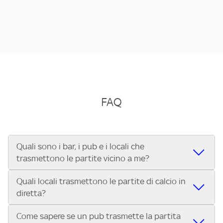
FAQ
Quali sono i bar, i pub e i locali che
trasmettono le partite vicino a me?
Quali locali trasmettono le partite di calcio in
Se cerchi un bar, pub, ristorante o locale vicino a te per
diretta?
vedere le partite di Serie A ENILIVE, la Serie C Sky Wifi, la
UEFA Champions League, la UEFA Europa League, la UEFA
Come sapere se un pub trasmette la partita
Vuoi sapere quali bar, pub o ristoranti mostrano le partite
Conference League, il Tennis, la Formula 1®, la MotoGP™ e