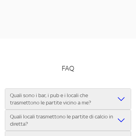
FAQ
Quali sono i bar, i pub e i locali che
trasmettono le partite vicino a me?
Quali locali trasmettono le partite di calcio in
Se cerchi un bar, pub, ristorante o locale vicino a te per
diretta?
vedere le partite di Serie A ENILIVE, la Serie C Sky Wifi, la
UEFA Champions League, la UEFA Europa League, la UEFA