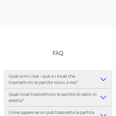
FAQ
Quali sono i bar, i pub e i locali che
trasmettono le partite vicino a me?
Quali locali trasmettono le partite di calcio in
Se cerchi un bar, pub, ristorante o locale vicino a te per
diretta?
vedere le partite di Serie A ENILIVE, la Serie C Sky Wifi, la
UEFA Champions League, la UEFA Europa League, la UEFA
Come sapere se un pub trasmette la partita
Vuoi sapere quali bar, pub o ristoranti mostrano le partite
Conference League, il Tennis, la Formula 1®, la MotoGP™ e