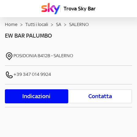
Trova Sky Bar
Home
>
Tutti i locali
>
SA
>
SALERNO
EW BAR PALUMBO
POSIDONIA
84128
-
SALERNO
+39 347 014 9924
Indicazioni
Contatta