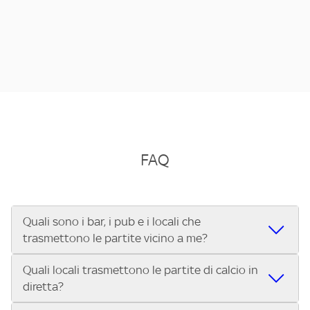
FAQ
Quali sono i bar, i pub e i locali che
trasmettono le partite vicino a me?
Quali locali trasmettono le partite di calcio in
Se cerchi un bar, pub, ristorante o locale vicino a te per
diretta?
vedere le partite di Serie A ENILIVE, la Serie C Sky Wifi, la
UEFA Champions League, la UEFA Europa League, la UEFA