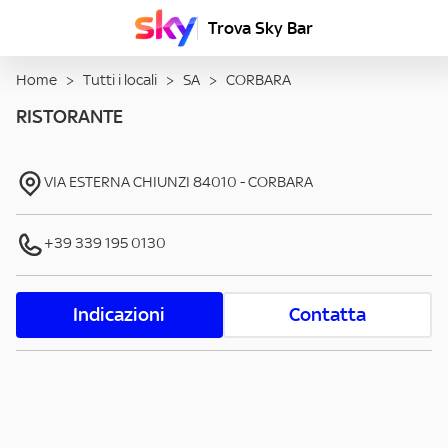
Trova Sky Bar
Home
>
Tutti i locali
>
SA
>
CORBARA
RISTORANTE
VIA ESTERNA CHIUNZI
84010
-
CORBARA
+39 339 195 0130
Indicazioni
Contatta