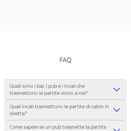
FAQ
Quali sono i bar, i pub e i locali che
trasmettono le partite vicino a me?
Quali locali trasmettono le partite di calcio in
Se cerchi un bar, pub, ristorante o locale vicino a te per
diretta?
vedere le partite di Serie A ENILIVE, la Serie C Sky Wifi, la
UEFA Champions League, la UEFA Europa League, la UEFA
Come sapere se un pub trasmette la partita
Vuoi sapere quali bar, pub o ristoranti mostrano le partite
Conference League, il Tennis, la Formula 1®, la MotoGP™ e