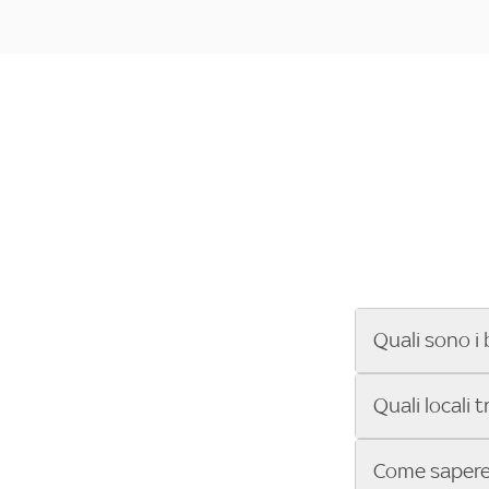
Quali sono i 
Se cerchi un ba
Quali locali 
ENILIVE, la Se
Conference Lea
Vuoi sapere qu
Come sapere 
Sky Bar ti aiut