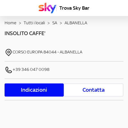
Trova Sky Bar
Home
>
Tutti i locali
>
SA
>
ALBANELLA
INSOLITO CAFFE'
CORSO EUROPA
84044
-
ALBANELLA
+39 346 047 0098
Indicazioni
Contatta