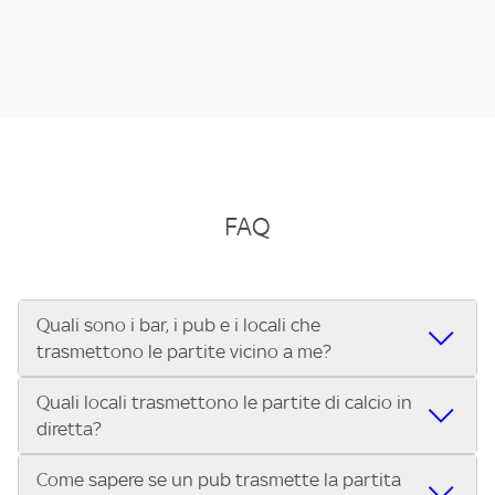
FAQ
Quali sono i bar, i pub e i locali che
trasmettono le partite vicino a me?
Quali locali trasmettono le partite di calcio in
Se cerchi un bar, pub, ristorante o locale vicino a te per
diretta?
vedere le partite di Serie A ENILIVE, la Serie C Sky Wifi, la
UEFA Champions League, la UEFA Europa League, la UEFA
Come sapere se un pub trasmette la partita
Vuoi sapere quali bar, pub o ristoranti mostrano le partite
Conference League, il Tennis, la Formula 1®, la MotoGP™ e