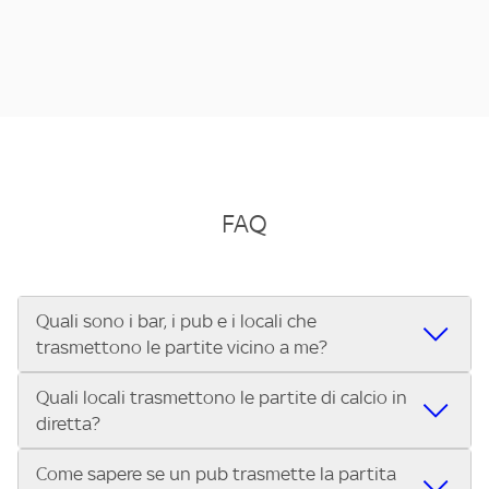
FAQ
Quali sono i bar, i pub e i locali che
trasmettono le partite vicino a me?
Quali locali trasmettono le partite di calcio in
Se cerchi un bar, pub, ristorante o locale vicino a te per
diretta?
vedere le partite di Serie A ENILIVE, la Serie C Sky Wifi, la
UEFA Champions League, la UEFA Europa League, la UEFA
Come sapere se un pub trasmette la partita
Vuoi sapere quali bar, pub o ristoranti mostrano le partite
Conference League, il Tennis, la Formula 1®, la MotoGP™ e