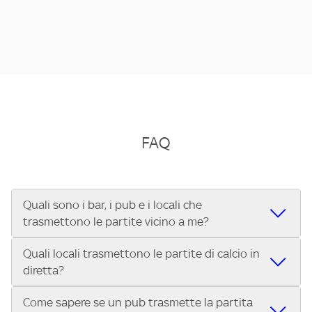
FAQ
Quali sono i bar, i pub e i locali che
trasmettono le partite vicino a me?
Quali locali trasmettono le partite di calcio in
Se cerchi un bar, pub, ristorante o locale vicino a te per
diretta?
vedere le partite di Serie A ENILIVE, la Serie C Sky Wifi, la
UEFA Champions League, la UEFA Europa League, la UEFA
Come sapere se un pub trasmette la partita
Vuoi sapere quali bar, pub o ristoranti mostrano le partite
Conference League, il Tennis, la Formula 1®, la MotoGP™ e