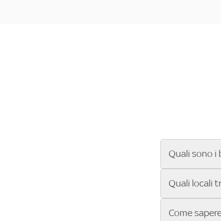
Quali sono i 
Se cerchi un ba
Quali locali 
ENILIVE, la Se
Conference Lea
Vuoi sapere qu
Come sapere 
Sky Bar ti aiut