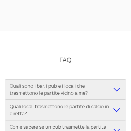
FAQ
Quali sono i bar, i pub e i locali che
trasmettono le partite vicino a me?
Quali locali trasmettono le partite di calcio in
Se cerchi un bar, pub, ristorante o locale vicino a te per
diretta?
vedere le partite di Serie A ENILIVE, la Serie C Sky Wifi, la
UEFA Champions League, la UEFA Europa League, la UEFA
Come sapere se un pub trasmette la partita
Vuoi sapere quali bar, pub o ristoranti mostrano le partite
Conference League, il Tennis, la Formula 1®, la MotoGP™ e