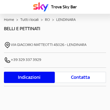
Trova Sky Bar
Home
>
Tutti i locali
>
RO
>
LENDINARA
BELLI E PETTINATI
VIA GIACOMO MATTEOTTI
45026
-
LENDINARA
+39 329 337 3929
Indicazioni
Contatta