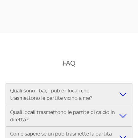
FAQ
Quali sono i bar, i pub e i locali che
trasmettono le partite vicino a me?
Quali locali trasmettono le partite di calcio in
Se cerchi un bar, pub, ristorante o locale vicino a te per
diretta?
vedere le partite di Serie A ENILIVE, la Serie C Sky Wifi, la
UEFA Champions League, la UEFA Europa League, la UEFA
Come sapere se un pub trasmette la partita
Vuoi sapere quali bar, pub o ristoranti mostrano le partite
Conference League, il Tennis, la Formula 1®, la MotoGP™ e