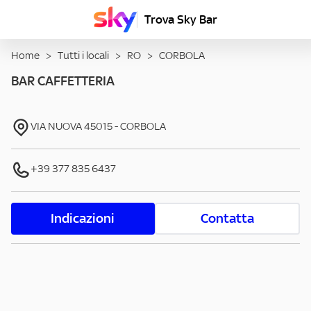
Trova Sky Bar
Home
>
Tutti i locali
>
RO
>
CORBOLA
BAR CAFFETTERIA
VIA NUOVA
45015
-
CORBOLA
+39 377 835 6437
Indicazioni
Contatta