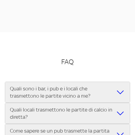
FAQ
Quali sono i bar, i pub e i locali che
trasmettono le partite vicino a me?
Quali locali trasmettono le partite di calcio in
Se cerchi un bar, pub, ristorante o locale vicino a te per
diretta?
vedere le partite di Serie A ENILIVE, la Serie C Sky Wifi, la
UEFA Champions League, la UEFA Europa League, la UEFA
Come sapere se un pub trasmette la partita
Vuoi sapere quali bar, pub o ristoranti mostrano le partite
Conference League, il Tennis, la Formula 1®, la MotoGP™ e