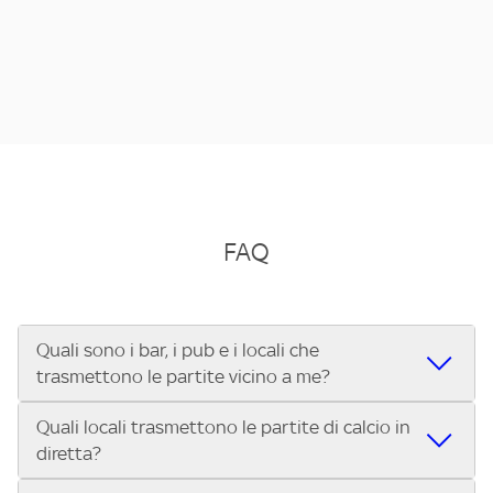
FAQ
Quali sono i bar, i pub e i locali che
trasmettono le partite vicino a me?
Quali locali trasmettono le partite di calcio in
Se cerchi un bar, pub, ristorante o locale vicino a te per
diretta?
vedere le partite di Serie A ENILIVE, la Serie C Sky Wifi, la
UEFA Champions League, la UEFA Europa League, la UEFA