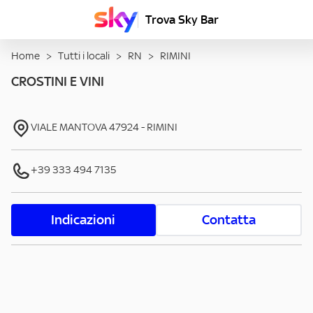
Trova Sky Bar
Home
>
Tutti i locali
>
RN
>
RIMINI
CROSTINI E VINI
VIALE MANTOVA
47924
-
RIMINI
+39 333 494 7135
Indicazioni
Contatta