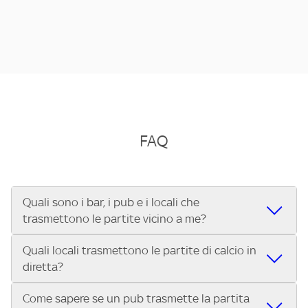
FAQ
Quali sono i bar, i pub e i locali che
trasmettono le partite vicino a me?
Quali locali trasmettono le partite di calcio in
Se cerchi un bar, pub, ristorante o locale vicino a te per
diretta?
vedere le partite di Serie A ENILIVE, la Serie C Sky Wifi, la
UEFA Champions League, la UEFA Europa League, la UEFA
Come sapere se un pub trasmette la partita
Vuoi sapere quali bar, pub o ristoranti mostrano le partite
Conference League, il Tennis, la Formula 1®, la MotoGP™ e