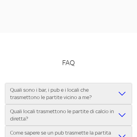
FAQ
Quali sono i bar, i pub e i locali che
trasmettono le partite vicino a me?
Quali locali trasmettono le partite di calcio in
Se cerchi un bar, pub, ristorante o locale vicino a te per
diretta?
vedere le partite di Serie A ENILIVE, la Serie C Sky Wifi, la
UEFA Champions League, la UEFA Europa League, la UEFA
Come sapere se un pub trasmette la partita
Vuoi sapere quali bar, pub o ristoranti mostrano le partite
Conference League, il Tennis, la Formula 1®, la MotoGP™ e