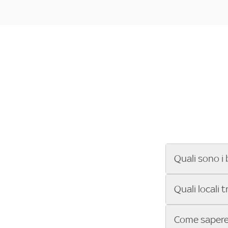
Quali sono i 
Se cerchi un ba
Quali locali 
ENILIVE, la Se
Conference Lea
Vuoi sapere qu
Come sapere 
Sky Bar ti aiut