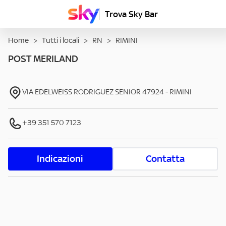
Trova Sky Bar
Home
>
Tutti i locali
>
RN
>
RIMINI
POST MERILAND
VIA EDELWEISS RODRIGUEZ SENIOR
47924
-
RIMINI
+39 351 570 7123
Indicazioni
Contatta