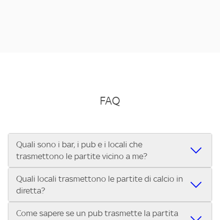
FAQ
Quali sono i bar, i pub e i locali che
trasmettono le partite vicino a me?
Quali locali trasmettono le partite di calcio in
Se cerchi un bar, pub, ristorante o locale vicino a te per
diretta?
vedere le partite di Serie A ENILIVE, la Serie C Sky Wifi, la
UEFA Champions League, la UEFA Europa League, la UEFA
Come sapere se un pub trasmette la partita
Vuoi sapere quali bar, pub o ristoranti mostrano le partite
Conference League, il Tennis, la Formula 1®, la MotoGP™ e