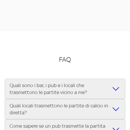
FAQ
Quali sono i bar, i pub e i locali che
trasmettono le partite vicino a me?
Quali locali trasmettono le partite di calcio in
Se cerchi un bar, pub, ristorante o locale vicino a te per
diretta?
vedere le partite di Serie A ENILIVE, la Serie C Sky Wifi, la
UEFA Champions League, la UEFA Europa League, la UEFA
Come sapere se un pub trasmette la partita
Vuoi sapere quali bar, pub o ristoranti mostrano le partite
Conference League, il Tennis, la Formula 1®, la MotoGP™ e