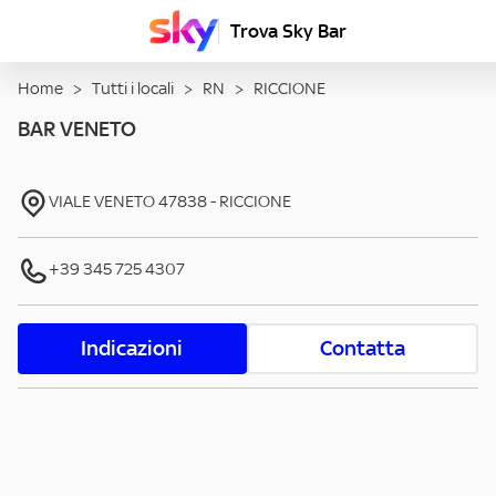
Trova Sky Bar
Home
>
Tutti i locali
>
RN
>
RICCIONE
BAR VENETO
VIALE VENETO
47838
-
RICCIONE
+39 345 725 4307
Indicazioni
Contatta