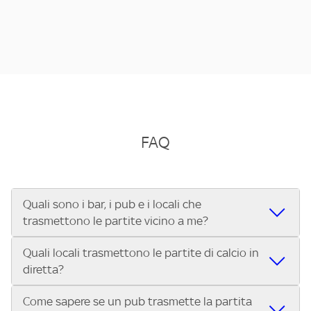
FAQ
Quali sono i bar, i pub e i locali che
trasmettono le partite vicino a me?
Quali locali trasmettono le partite di calcio in
Se cerchi un bar, pub, ristorante o locale vicino a te per
diretta?
vedere le partite di Serie A ENILIVE, la Serie C Sky Wifi, la
UEFA Champions League, la UEFA Europa League, la UEFA
Come sapere se un pub trasmette la partita
Vuoi sapere quali bar, pub o ristoranti mostrano le partite
Conference League, il Tennis, la Formula 1®, la MotoGP™ e