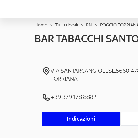
Home
>
Tutti i locali
>
RN
>
POGGIO TORRIAN
BAR TABACCHI SANT
VIA SANTARCANGIOLESE,5660
47
TORRIANA
+39 379 178 8882
Indicazioni