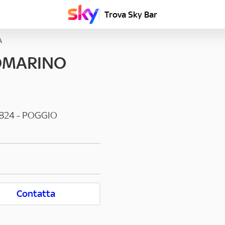
Trova Sky Bar
A
OMARINO
824
-
POGGIO
Contatta