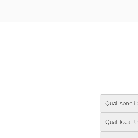
Quali sono i 
Se cerchi un ba
Quali locali 
ENILIVE, la Se
Conference Lea