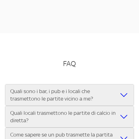
FAQ
Quali sono i bar, i pub e i locali che
trasmettono le partite vicino a me?
Quali locali trasmettono le partite di calcio in
Se cerchi un bar, pub, ristorante o locale vicino a te per
diretta?
vedere le partite di Serie A ENILIVE, la Serie C Sky Wifi, la
UEFA Champions League, la UEFA Europa League, la UEFA
Come sapere se un pub trasmette la partita
Vuoi sapere quali bar, pub o ristoranti mostrano le partite
Conference League, il Tennis, la Formula 1®, la MotoGP™ e