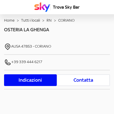
Trova Sky Bar
Home
>
Tutti i locali
>
RN
>
CORIANO
OSTERIA LA GHENGA
AUSA
47853
-
CORIANO
+39 339 444 6217
Indicazioni
Contatta