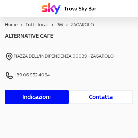
Trova Sky Bar
Home
>
Tutti i locali
>
RM
>
ZAGAROLO
ALTERNATIVE CAFE'
PIAZZA DELL'INDIPENDENZA
00039
-
ZAGAROLO
+39 06 952 4064
Indicazioni
Contatta