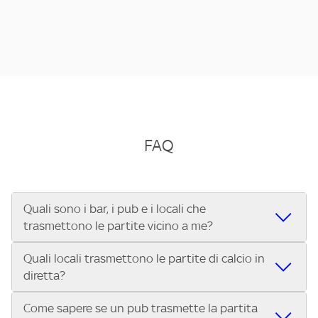
FAQ
Quali sono i bar, i pub e i locali che
trasmettono le partite vicino a me?
Quali locali trasmettono le partite di calcio in
Se cerchi un bar, pub, ristorante o locale vicino a te per
diretta?
vedere le partite di Serie A ENILIVE, la Serie C Sky Wifi, la
UEFA Champions League, la UEFA Europa League, la UEFA
Come sapere se un pub trasmette la partita
Vuoi sapere quali bar, pub o ristoranti mostrano le partite
Conference League, il Tennis, la Formula 1®, la MotoGP™ e