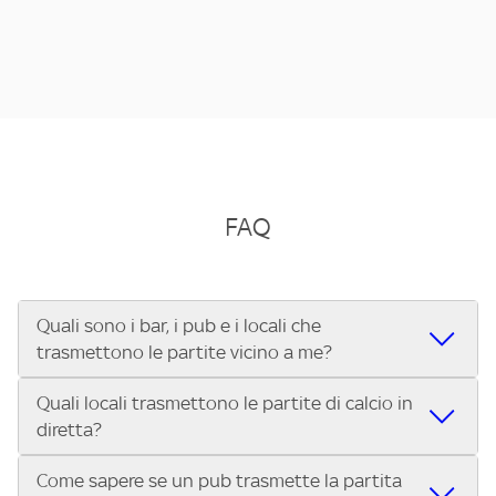
FAQ
Quali sono i bar, i pub e i locali che
trasmettono le partite vicino a me?
Quali locali trasmettono le partite di calcio in
Se cerchi un bar, pub, ristorante o locale vicino a te per
diretta?
vedere le partite di Serie A ENILIVE, la Serie C Sky Wifi, la
UEFA Champions League, la UEFA Europa League, la UEFA
Come sapere se un pub trasmette la partita
Vuoi sapere quali bar, pub o ristoranti mostrano le partite
Conference League, il Tennis, la Formula 1®, la MotoGP™ e