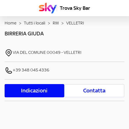
Trova Sky Bar
Home
>
Tutti i locali
>
RM
>
VELLETRI
BIRRERIA GIUDA
VIA DEL COMUNE
00049
-
VELLETRI
+39 348 045 4336
Indicazioni
Contatta