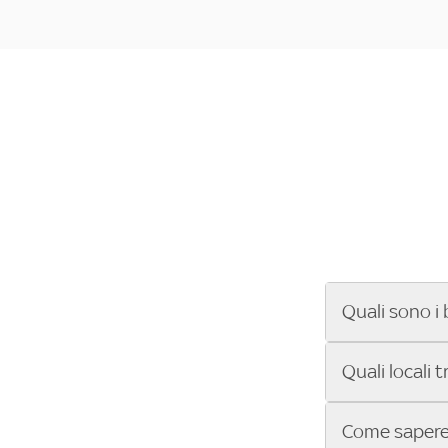
Quali sono i 
Se cerchi un ba
Quali locali 
ENILIVE, la Se
Conference Lea
Vuoi sapere qu
Come sapere 
Sky Bar ti aiut