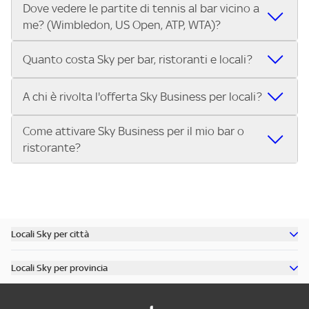
Dove vedere le partite di tennis al bar vicino a
Nei locali Sky puoi guardare tutti i Gran Premi di Formula 1®
trasmettono le Coppe Europee.
me? (Wimbledon, US Open, ATP, WTA)?
e MotoGP™ in diretta. Inserisci il tuo indirizzo su Trova Sky
Bar e scegli il bar o ristorante più vicino che trasmette tutti
Nei locali Sky puoi guardare Wimbledon, lo US Open, i
i Gran Premi della stagione.
Quanto costa Sky per bar, ristoranti e locali?
tornei dell’ATP Tour e del WTA Tour, oltre alle Finals. Cerca il
tuo indirizzo su Trova Sky Bar e scopri subito dove vedere
L’abbonamento Sky Business per bar, ristoranti, pub e
A chi è rivolta l'offerta Sky Business per locali?
le partite di tennis nel locale più vicino.
locali costa 299€ al mese per 12 mesi. Con questa offerta
puoi trasmettere nel tuo locale:
Come attivare Sky Business per il mio bar o
L'offerta Sky Business è riservata ai pubblici esercizi aperti
Tutta la Serie A ENILIVE, la UEFA Champions League, la
ristorante?
al pubblico per la somministrazione di cibi, bevande e altri
UEFA Europa League e la UEFA Conference League.
servizi, tra cui:
I migliori eventi sportivi internazionali: Premier League,
Attivare Sky Business è semplice:
Bar, pub, ristoranti, pizzerie
Bundesliga, NBA, Formula 1, MotoGP, tennis e molto altro.
Contatta Sky e scegli il pacchetto più adatto al tuo
Circoli sportivi, sale giochi, punti vendita, associazioni
Approfondimenti sportivi su Sky Sport 24.
locale.
Se hai un locale e vuoi offrire ai tuoi clienti il meglio
Scopri tutti i dettagli dell’offerta e porta il grande
Ricevi l’installazione del servizio nel tuo bar, pub o
dello sport in diretta, scopri subito l’offerta Sky Business
Locali Sky per città
sport nel tuo locale.
ristorante.
per locali
Scopri tutti i bar di Milano
Inizia a trasmettere gli eventi sportivi per i tuoi clienti.
Locali Sky per provincia
Scopri tutti i bar di Roma
Chiama il numero dedicato o visita il sito per attivare
Scopri tutti i bar in provincia di Milano
Scopri tutti i bar di Torino
Sky Business oggi stesso!
Scopri tutti i bar in provincia di Roma