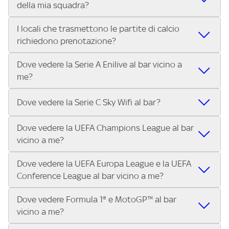
della mia squadra?
in diretta? Con Trova Sky Bar, puoi trovare i locali che
tutto lo sport di Sky, Trova Sky Bar ti aiuta a individuarlo in
trasmettono la Serie A ENILIVE, le Coppe Europee e il
pochi secondi! Ti basta inserire il tuo indirizzo nella barra
I locali che trasmettono le partite di calcio
Grazie a Trova Sky Bar, trovare un pub che trasmette la
meglio dello sport Sky in pochi secondi! Inserisci il tuo
di ricerca e scoprire subito il locale più vicino dove vivere il
richiedono prenotazione?
partita della tua squadra è facilissimo! Inserisci il tuo
indirizzo e scopri subito dove vedere il match.
match con altri tifosi.
indirizzo e scopri in pochi secondi quali locali vicini a te
Dove vedere la Serie A Enilive al bar vicino a
Alcuni locali possono richiedere la prenotazione,
stanno trasmettendo il match.
me?
specialmente per i big match. Ti consigliamo di contattare
direttamente il bar o pub che trovi su Trova Sky Bar per
Con Trova Sky Bar trovi in pochi secondi i locali abbonati a
verificare disponibilità e posti a sedere.
Dove vedere la Serie C Sky Wifi al bar?
Sky Business che trasmettono tutte le 10 partite di ogni
turno di Serie A Enilive. Inserisci il tuo indirizzo nella barra
Dove vedere la UEFA Champions League al bar
Nei locali Sky puoi guardare tutta la Serie C Sky Wifi. Cerca il
di ricerca e scegli il bar, pub o ristorante più vicino.
vicino a me?
tuo indirizzo su Trova Sky Bar e scopri i bar e i locali più
vicini a te che trasmettono il campionato di Serie C.
Dove vedere la UEFA Europa League e la UEFA
Nei locali Sky puoi guardare tutta la UEFA Champions
Conference League al bar vicino a me?
League. Cerca il tuo indirizzo su Trova Sky Bar e scopri i bar
e i locali più vicini a te che trasmettono la UEFA
Dove vedere Formula 1® e MotoGP™ al bar
Nei locali Sky puoi guardare tutta la UEFA Europa League
Champions League.
vicino a me?
e la UEFA Conference League. Cerca il tuo indirizzo su
Trova Sky Bar e scopri i bar e i locali più vicini a te che